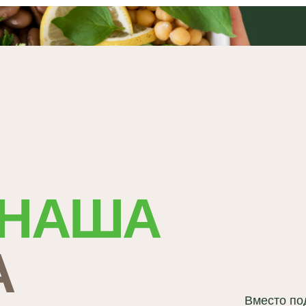
НАША
Вместо подхода к диете
?
мы предлагаем стратег
постепенном внедрени
привычек в вашу жизнь