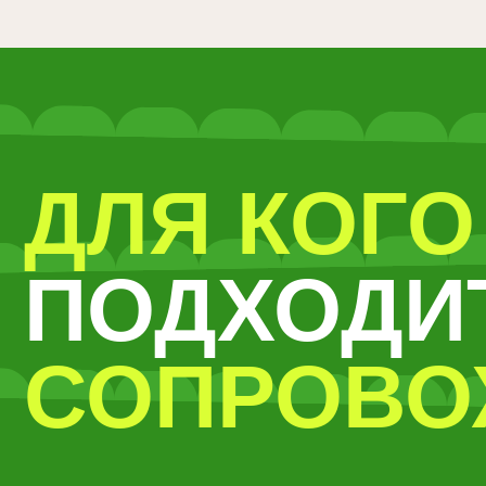
СОПРОВОЖД
ДЛЯ Т
Я ТЕХ, КТО
БЕСП
ОЧЕТ
ОТСУ
АЗОБРАТЬСЯ С:
Знаний о
еспорядком в рационе
много, и
иетическим ограничительным типом питания
Поддерж
ерееданием
изменени
ольшим количеством сладкого, мучного,
Времени 
ромышленной еды и напитков
держать 
ишним весом
Дисципли
Последов
ЛИ ВЫ ЗАДУМАЛИСЬ О СВОЕМ ПИТАНИИ