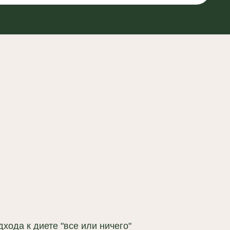
 "все или ничего"
ии, основанные на
и здоровых