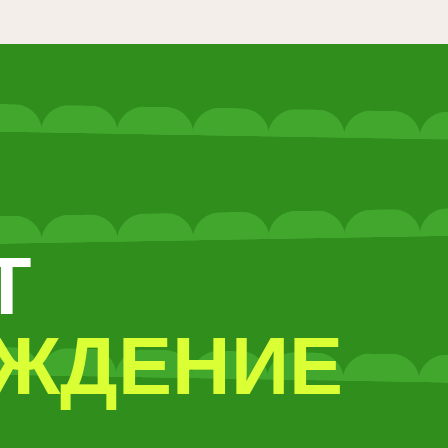
ЕНИЕ
ЕХ, КОГО
ОКОИТ
ТСТВИЕ:
 здоровом питании или их слишком
 они противоречивы
ивающего окружения в процессе
я питания
– слишком много дел и не получается
фокус на питании
ны, сложно организовать себя
ательной структуры шагов