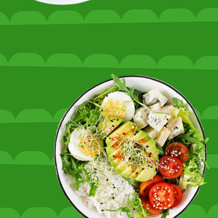
ХО
ОС
КАК СТРО