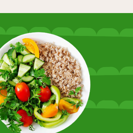
ДЛ
Х
Р
Б
Д
П
Б
п
Л
ЕС